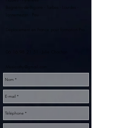
Hautes - Pyrénées
Bagnères-de-Bigorre - Tarbes - Lourdes -
Lannemezan - Pau
Déplacement en France pour formation Pro
06 16 98 21 51
- Julie Chochon
​Musicothy@gmail.com