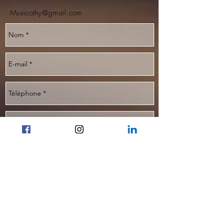
​Musicothy@gmail.com
Envoyer