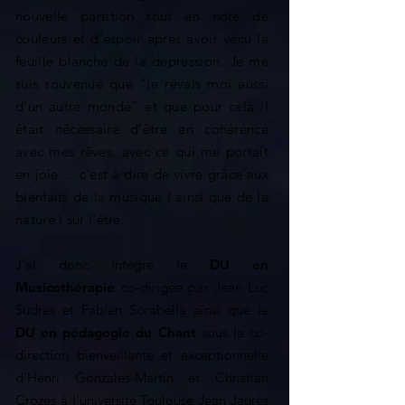
nouvelle partition tout en note de
couleurs et d'espoir après avoir vécu la
feuille blanche de la dépression. Je me
suis souvenue que "je rêvais moi aussi
d'un autre monde" et que pour cela il
était nécessaire d'être en cohérence
avec mes rêves, avec ce qui me portait
en joie ... c'est à dire de vivre grâce aux
bienfaits de la musique ( ainsi que de la
nature ) sur l'être.
J'ai donc intégré le
DU en
Musicothérapie
co-dirigée par Jean Luc
Sudres et Fabien Sorabella ainsi que le
DU en pédagogie du Chant
sous la co-
direction bienveillante et exceptionnelle
d'Henri Gonzales-Martin et Christian
Crozes à l'université Toulouse Jean Jaurès