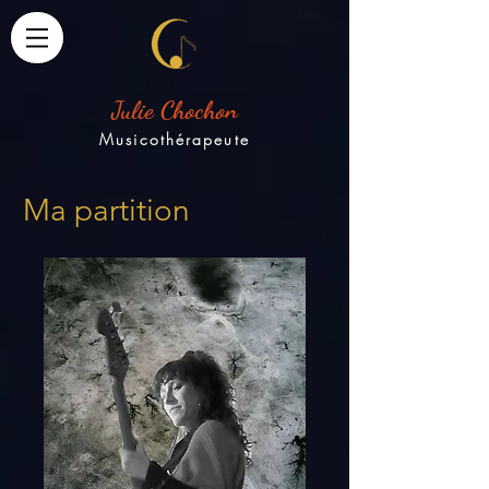
Julie Chochon
Musicothérapeute
Ma partition