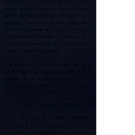
des cimes du Cantal. J'avais 9 ans. Je n'ai
jamais oublié le moindre détail de cette
soirée. Il fût pour moi une évidence que la
musique, alors que j'étudiais depuis peu
d'années le violon ainsi que la choral au
CNR de Cergy Pontoise, serait toujours là
pour m'accompagner dans cette vie et
quelques soient son genre.
"Je rêvais d'un autre monde" est une
phrase qui m'a longtemps porté et m'a
amené à vivre un parcours riche,
éclectique et engagé dans le milieu de la
voile, de la musique, de l'économie sociale
et solidaire, de la parentalité puis à
nouveau dans le monde de la Culture.
En 2015, deux points d'orgues
consécutifs m'ont définitivement amené
à tourner une page et à vivre une